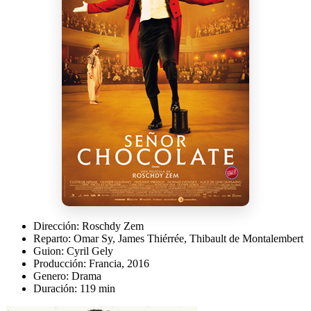
Dirección:
Roschdy Zem
Reparto:
Omar Sy, James Thiérrée, Thibault de Montalembert
Guion:
Cyril Gely
Producción:
Francia, 2016
Genero:
Drama
Duración:
119 min